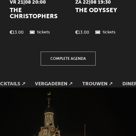
VR 21|08 20:00
ZA 22|08 19:30
THE
THE ODYSSEY
CHRISTOPHERS
tickets
tickets
13.00
13.00
COMPLETE AGENDA
 COCKTAILS
↗
VERGADEREN
↗
TROUWEN
↗
DI