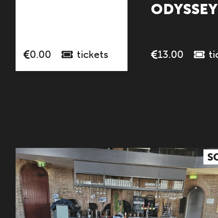
ODYSSEY
tickets
ti
0.00
13.00
S