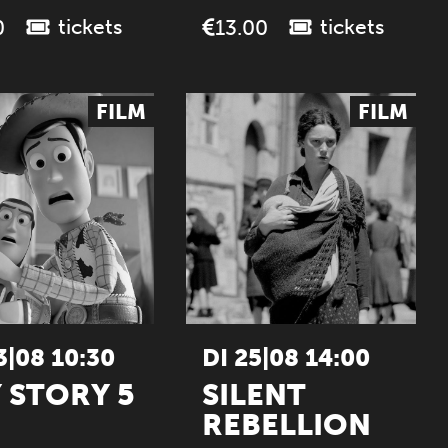
tickets
tickets
0
13.00
FILM
FILM
3|08 10:30
DI 25|08 14:00
 STORY 5
SILENT
REBELLION