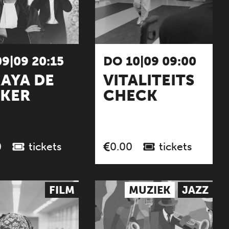
9|09 20:15
DO 10|09 09:00
AYA DE
VITALITEITS
KER
CHECK
tickets
tickets
0
0.00
FILM
MUZIEK
JAZZ