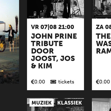
VR 07|08 21:00
ZA 0
JOHN PRINE
THE
TRIBUTE
WA
DOOR
RAM
JOOST, JOS
& KIM
tickets
0.00
0.00
MUZIEK
KLASSIEK