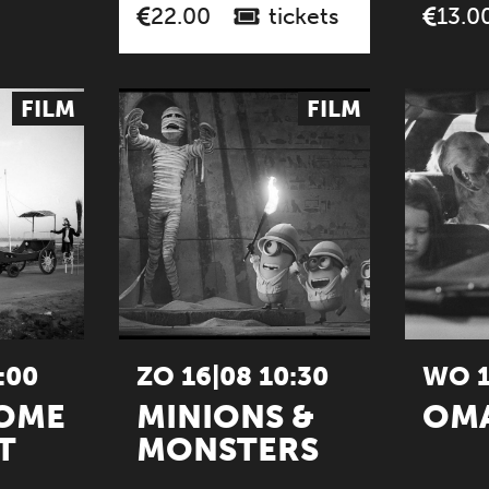
tickets
22.00
13.0
FILM
FILM
:00
ZO 16|08 10:30
WO 1
COME
MINIONS &
OM
T
MONSTERS