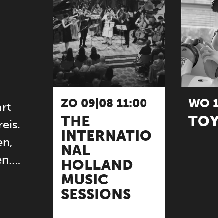
ZO 09|08 11:00
WO 1
art
THE
TOY
reis.
INTERNATIO
en,
NAL
en.…
HOLLAND
MUSIC
SESSIONS