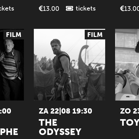
ckets
tickets
13.00
13.0
FILM
FILM
:00
ZA 22|08 19:30
ZO 2
THE
TOY
OPHE
ODYSSEY