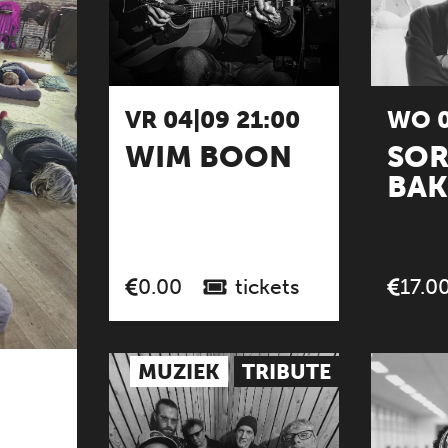
VR 04|09 21:00
WO 0
WIM BOON
SOR
BAK
tickets
0.00
17.0
MUZIEK
TRIBUTE