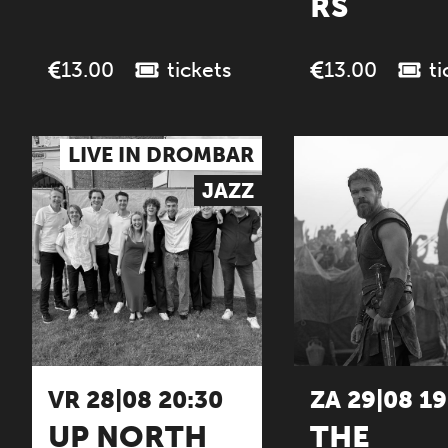
RS
tickets
ti
13.00
13.00
LIVE IN DROMBAR
JAZZ
VR 28|08 20:30
ZA 29|08 19
UP NORTH
THE