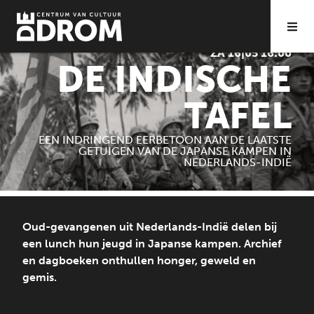
FILM
SPECIAL
ZA 16|05 16:00
DE INDISCHE
TAFEL
EEN INDRINGEND EERBETOON AAN DE LAATSTE
GETUIGEN VAN DE JAPANSE KAMPEN IN
NEDERLANDS-INDIË
Oud-gevangenen uit Nederlands-Indië delen bij
een lunch hun jeugd in Japanse kampen. Archief
en dagboeken onthullen honger, geweld en
gemis.