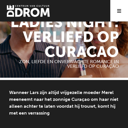
FILM
SPECIAL
ZA 07|03 20:00
LADIES NIGHT:
VERLIEFD OP
CURACAO
ZON, LIEFDE EN ONVERWACHTE ROMANCE IN
VERLIEFD OP CURAÇAO
Wanneer Lars zijn altijd vrijgezelle moeder Merel
meeneemt naar het zonnige Curaçao om haar niet
alleen achter te laten voordat hij trouwt, komt hij
met een verrassing