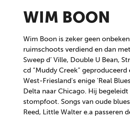
WIM BOON
Wim Boon is zeker geen onbekende 
ruimschoots verdiend en dan met 
Sweep d’ Ville, Double U Bean, S
cd “Muddy Creek” geproduceerd en
West-Friesland's enige 'Real Blu
Delta naar Chicago. Hij begeleidt
stompfoot. Songs van oude blue
Reed, Little Walter e.a passeren d